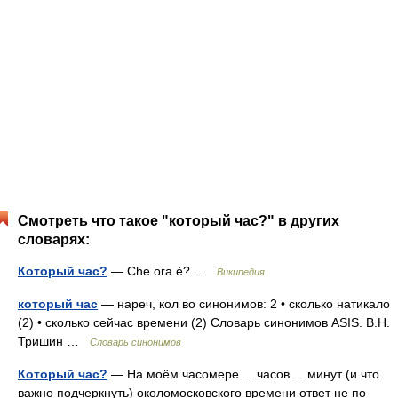
Смотреть что такое "который час?" в других
словарях:
Который час?
— Che ora è? …
Википедия
который час
— нареч, кол во синонимов: 2 • сколько натикало
(2) • сколько сейчас времени (2) Словарь синонимов ASIS. В.Н.
Тришин …
Словарь синонимов
Который час?
— На моём часомере ... часов ... минут (и что
важно подчеркнуть) околомосковского времени ответ не по